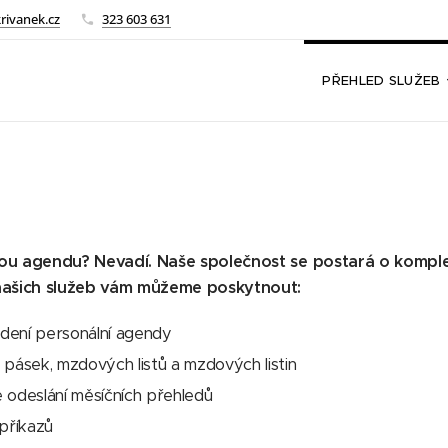
rivanek.cz
323 603 631
PŘEHLED SLUŽEB
ou agendu? Nevadí. Naše společnost se postará o kompl
našich služeb vám můžeme poskytnout:
dení personální agendy
 pásek, mzdových listů a mzdových listin
 odeslání měsíčních přehledů
 příkazů