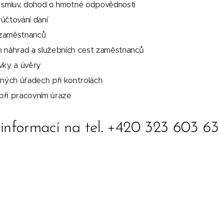
h smluv, dohod o hmotné odpovědnosti
účtování daní
í zaměstnanců
h náhrad a služebních cest zaměstnanců
vky a úvěry
šných úřadech při kontrolách
při pracovním úraze
 informací na tel. +420 323 603 63